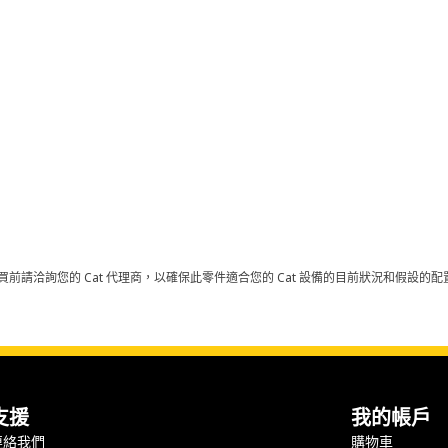
買前請洽詢您的 Cat 代理商，以確保此零件適合您的 Cat 設備的目前狀況和假設
支援
我的帳戶
連絡我們
購物車