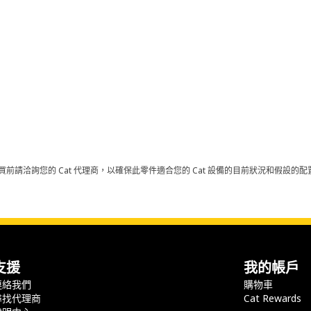
買前請洽詢您的 Cat 代理商，以確保此零件適合您的 Cat 設備的目前狀況和假設
支援
我的帳戶
連絡我們
購物車
尋找代理商
Cat Rewards