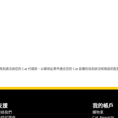
買前請洽詢您的 Cat 代理商，以確保此零件適合您的 Cat 設備的目前狀況和假設
支援
我的帳戶
連絡我們
購物車
尋找代理商
Cat Rewards