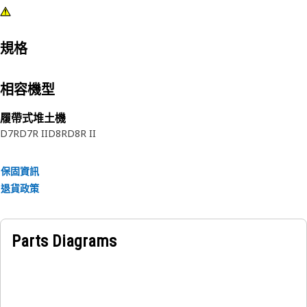
規格
相容機型
履帶式堆土機
D7R
D7R II
D8R
D8R II
保固資訊
退貨政策
Parts Diagrams