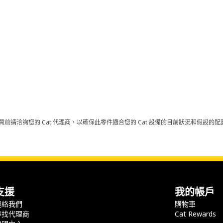
買前請洽詢您的 Cat 代理商，以確保此零件適合您的 Cat 設備的目前狀況和假設
支援
我的帳戶
連絡我們
購物車
尋找代理商
Cat Rewards