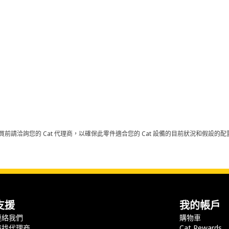
買前請洽詢您的 Cat 代理商，以確保此零件適合您的 Cat 設備的目前狀況和假設
支援
我的帳戶
連絡我們
購物車
尋找代理商
Cat Rewards