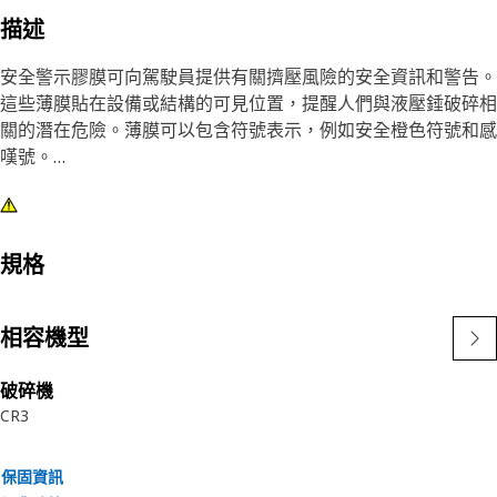
描述
安全警示膠膜可向駕駛員提供有關擠壓風險的安全資訊和警告。
這些薄膜貼在設備或結構的可見位置，提醒人們與液壓錘破碎相
關的潛在危險。薄膜可以包含符號表示，例如安全橙色符號和感
嘆號。
屬性：
• 可承受暴露在惡劣環境中
• 以黑色背景印刷，以提高膠片的可見性
規格
應用：
相容機型
安全警示膠膜用於機器機架的液壓錘中，以採取安全預防措施，
以最大限度地降低擠壓風險，例如關於牢固錨固設備或結構的說
破碎機
明。
CR3
保固資訊