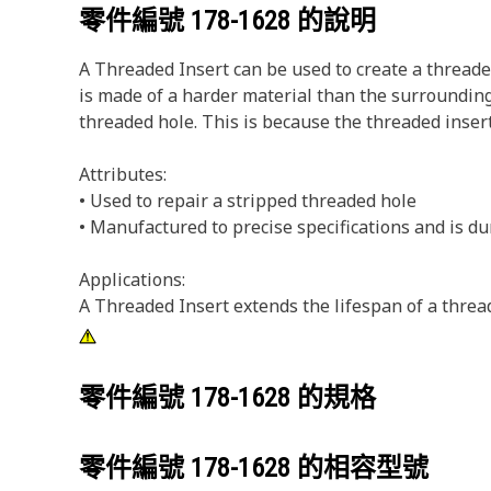
零件編號
178-1628
的說明
A Threaded Insert can be used to create a threaded 
is made of a harder material than the surrounding
threaded hole. This is because the threaded inser
Attributes:
• Used to repair a stripped threaded hole
• Manufactured to precise specifications and is du
Applications:
A Threaded Insert extends the lifespan of a thread
零件編號
178-1628
的規格
零件編號
178-1628
的相容型號