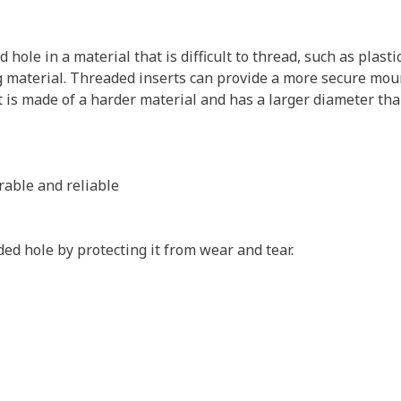
hole in a material that is difficult to thread, such as plasti
 material. Threaded inserts can provide a more secure moun
t is made of a harder material and has a larger diameter tha
rable and reliable
ed hole by protecting it from wear and tear.