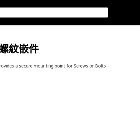
外徑螺紋嵌件
vides a secure mounting point for Screws or Bolts