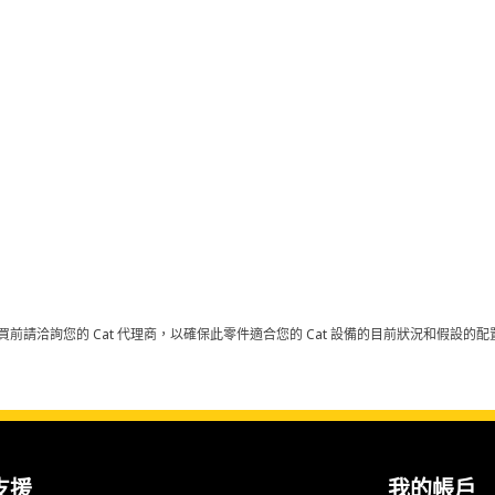
買前請洽詢您的 Cat 代理商，以確保此零件適合您的 Cat 設備的目前狀況和假設
支援
我的帳戶