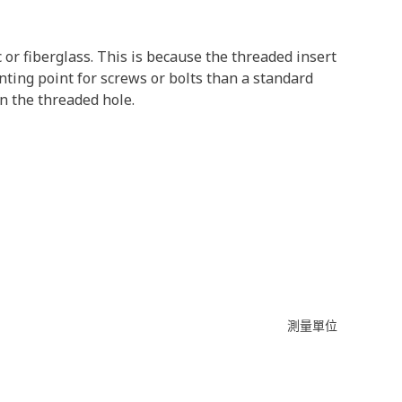
c or fiberglass. This is because the threaded insert
ting point for screws or bolts than a standard
n the threaded hole.
測量單位