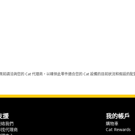
買前請洽詢您的 Cat 代理商，以確保此零件適合您的 Cat 設備的目前狀況和假設
支援
我的帳戶
連絡我們
購物車
尋找代理商
Cat Rewards