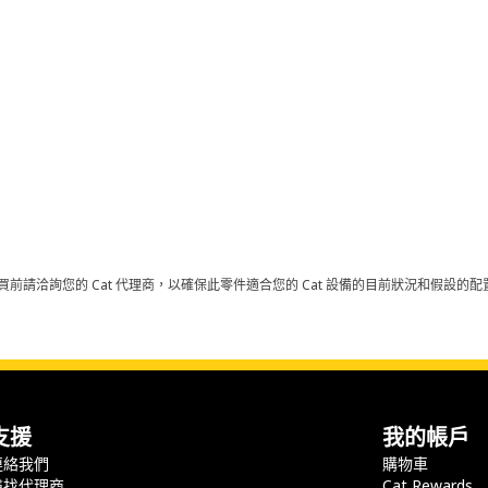
買前請洽詢您的 Cat 代理商，以確保此零件適合您的 Cat 設備的目前狀況和假設
支援
我的帳戶
連絡我們
購物車
尋找代理商
Cat Rewards