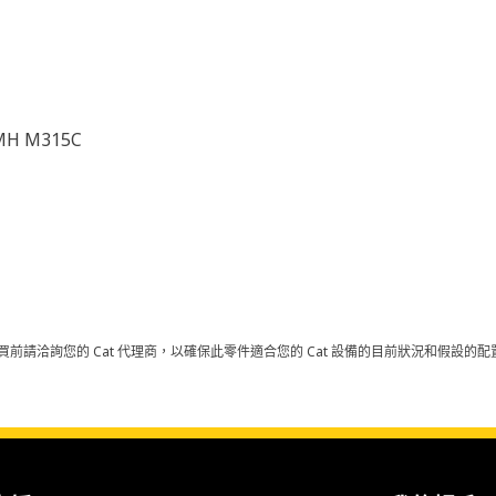
MH M315C
買前請洽詢您的 Cat 代理商，以確保此零件適合您的 Cat 設備的目前狀況和假設