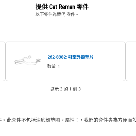
提供 Cat Reman 零件
以下零件為替代
零件。
262-8382: 引擎外殼墊片
數量
:
1
顯示 3 的 1 到 3
件。此套件不包括油底殼墊圈。屬性： • 我們的套件專為方便而