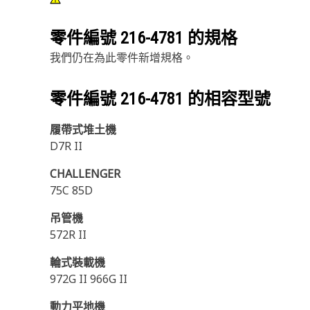
零件編號
216-4781
的規格
我們仍在為此零件新增規格。
零件編號
216-4781
的相容型號
履帶式堆土機
D7R II
CHALLENGER
75C 85D
吊管機
572R II
輪式裝載機
972G II 966G II
動力平地機