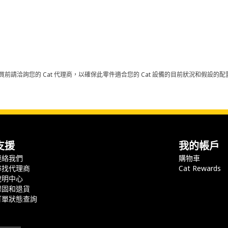
買前請洽詢您的 Cat 代理商，以確保此零件適合您的 Cat 設備的目前狀況和假設
支援
我的帳戶
連絡我們
購物車
尋找代理商
Cat Rewards
說明中心
保固和退貨
訂單狀態查詢