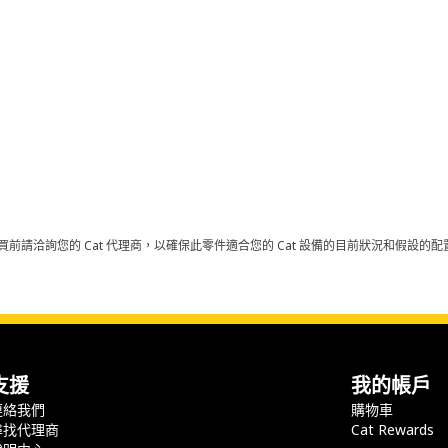
買前請洽詢您的 Cat 代理商，以確保此零件適合您的 Cat 設備的目前狀況和假設
支援
我的帳戶
連絡我們
購物車
尋找代理商
Cat Rewards