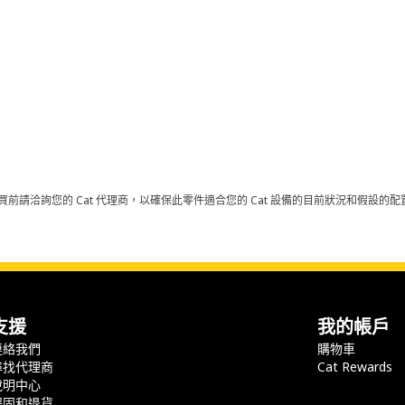
買前請洽詢您的 Cat 代理商，以確保此零件適合您的 Cat 設備的目前狀況和假設
支援
我的帳戶
連絡我們
購物車
尋找代理商
Cat Rewards
說明中心
保固和退貨