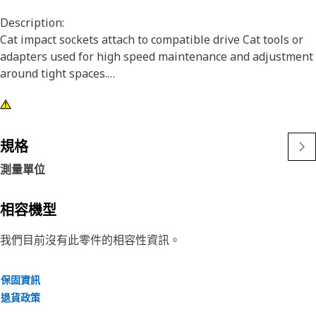
Description:
Cat impact sockets attach to compatible drive Cat tools or
adapters used for high speed maintenance and adjustment
around tight spaces.
Attributes:
• 6 point, 3/8 inch impact socket
• Deep length
規格
• 3/8 inch square drive
測量單位
• Black oxide finish
相容機型
我們目前沒有此零件的相容性資訊。
保固資訊
退貨政策