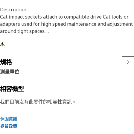
Description:
Cat impact sockets attach to compatible drive Cat tools or
adapters used for high speed maintenance and adjustment
around tight spaces.
Attributes:
• 6 point, 9/16 inch impact socket
• Deep length
規格
• 3/8 inch square drive
測量單位
• Black oxide finish
相容機型
我們目前沒有此零件的相容性資訊。
保固資訊
退貨政策