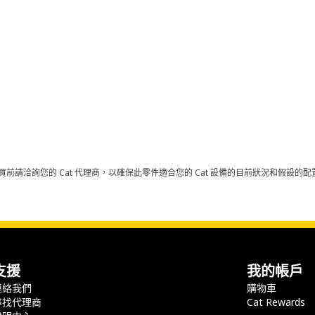
買前請洽詢您的 Cat 代理商，以確保此零件適合您的 Cat 設備的目前狀況和假設
支援
我的帳戶
連絡我們
購物車
尋找代理商
Cat Rewards