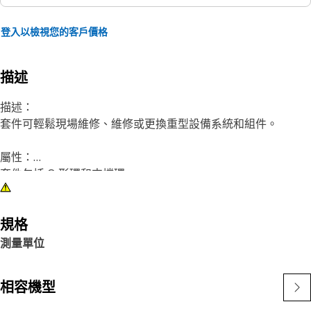
登入以檢視您的客戶價格
描述
描述：
套件可輕鬆現場維修、維修或更換重型設備系統和組件。
屬性：
套件包括 O 形環和支撐環
應用：
泵控制閥組。如需更多資訊，請參閱您的使用者手冊或洽詢您當
規格
地的 Cat 代理商。
測量單位
相容機型