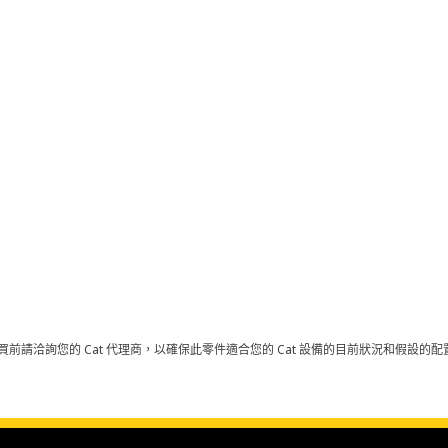
買前請洽詢您的 Cat 代理商，以確保此零件適合您的 Cat 設備的目前狀況和假設