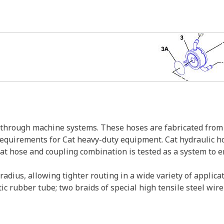
s through machine systems. These hoses are fabricated from 
 requirements for Cat heavy-duty equipment. Cat hydraulic h
Cat hose and coupling combination is tested as a system to 
adius, allowing tighter routing in a wide variety of applicat
ic rubber tube; two braids of special high tensile steel wi