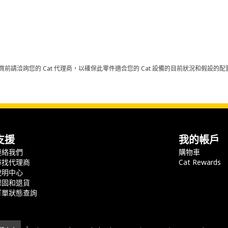
買前請洽詢您的 Cat 代理商，以確保此零件適合您的 Cat 設備的目前狀況和假設
支援
我的帳戶
連絡我們
購物車
尋找代理商
Cat Rewards
說明中心
保固和退貨
訂單狀態查詢