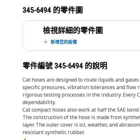
345-6494
的零件圖
檢視詳細的零件圖
新增您的設備
零件編號
345-6494
的說明
Cat hoses are designed to route liquids and gase
specific pressures, vibration tolerances and flow
rigorous testing processes in the industry. Every 
dependability.
Cat compact hoses also work at half the SAE bend r
The construction of the hose is made from synthet
layer. The outer cover is oil, weather, and abrasion
resistant synthetic rubber.