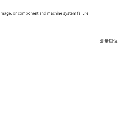
 damage, or component and machine system failure.
測量單位