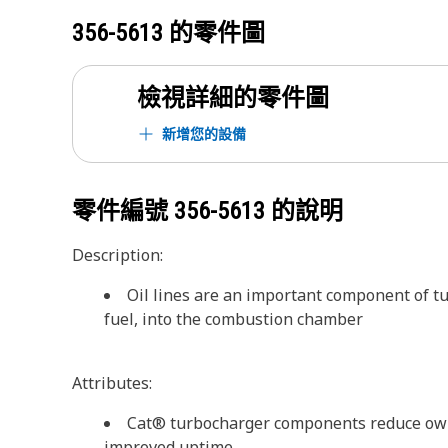
356-5613
的零件圖
檢視詳細的零件圖
新增您的設備
零件編號
356-5613
的說明
Description:
Oil lines are an important component of tu
fuel, into the combustion chamber
Attributes:
Cat® turbocharger components reduce ownin
improved uptime