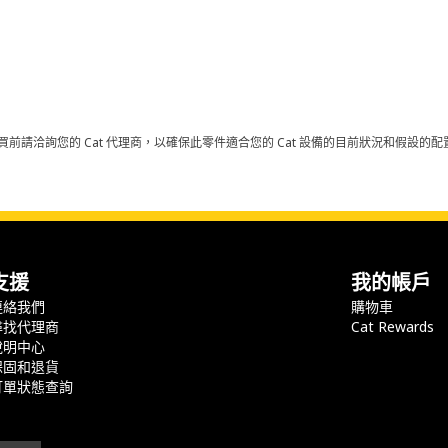
買前請洽詢您的 Cat 代理商，以確保此零件適合您的 Cat 設備的目前狀況和假設
支援
我的帳戶
連絡我們
購物車
尋找代理商
Cat Rewards
說明中心
保固和退貨
訂單狀態查詢