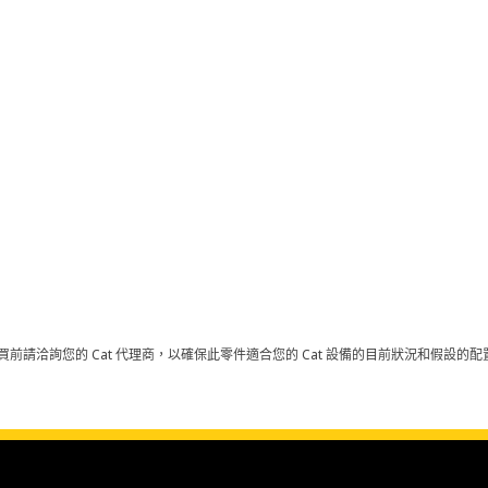
買前請洽詢您的 Cat 代理商，以確保此零件適合您的 Cat 設備的目前狀況和假設