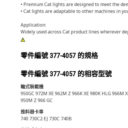
• Premium Cat lights are designed to meet the dem
• Cat lights are adaptable to other machines in you
Application:
Widely used across Cat product lines wherever dep
零件編號
377-4057
的規格
零件編號
377-4057
的相容型號
輪式裝載機
950GC 972M XE 962M Z 966K XE 980K HLG 966M X
950M Z 966 GC
推料器卡車
740 730C2 EJ 730C 740B