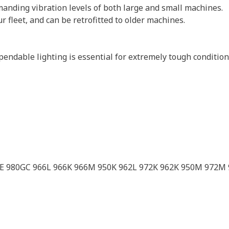
anding vibration levels of both large and small machines.
r fleet, and can be retrofitted to older machines.
endable lighting is essential for extremely tough conditio
E 980GC 966L 966K 966M 950K 962L 972K 962K 950M 972M