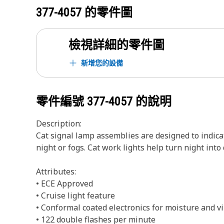
377-4057
的零件圖
檢視詳細的零件圖
新增您的設備
零件編號
377-4057
的說明
Description:
Cat signal lamp assemblies are designed to indicat
night or fogs. Cat work lights help turn night int
Attributes:
• ECE Approved
• Cruise light feature
• Conformal coated electronics for moisture and v
• 122 double flashes per minute