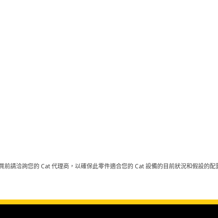
買前請洽詢您的 Cat 代理商，以確保此零件適合您的 Cat 設備的目前狀況和假設