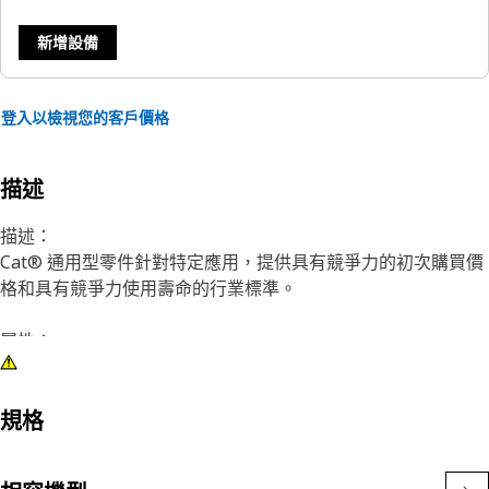
新增設備
登入以檢視您的客戶價格
描述
描述：
Cat® 通用型零件針對特定應用，提供具有競爭力的初次購買價
格和具有競爭力使用壽命的行業標準。
屬性：
通用型零件享有標準 Cat® 零件保固。
通用型零件符合業界對耐用性和技術的期望。
規格
應用：
通用型零件設計用於中度和輕型應用，利用率較低。