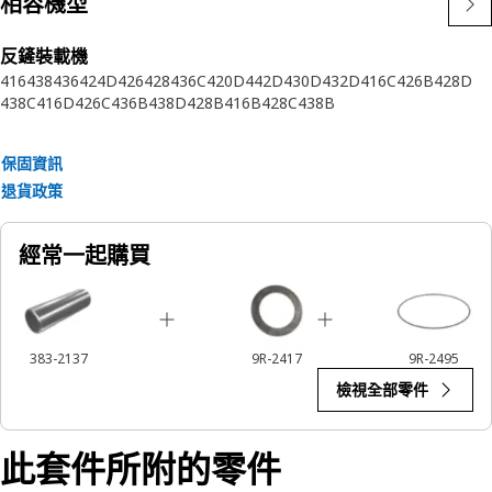
相容機型
如需更多資訊，請參閱您的使用者手冊或洽詢您當地的 Cat 代
理商。
反鏟裝載機
416
438
436
424D
426
428
436C
420D
442D
430D
432D
416C
426B
428D
438C
416D
426C
436B
438D
428B
416B
428C
438B
保固資訊
退貨政策
經常一起購買
383-2137
9R-2417
9R-2495
檢視全部零件
此套件所附的零件