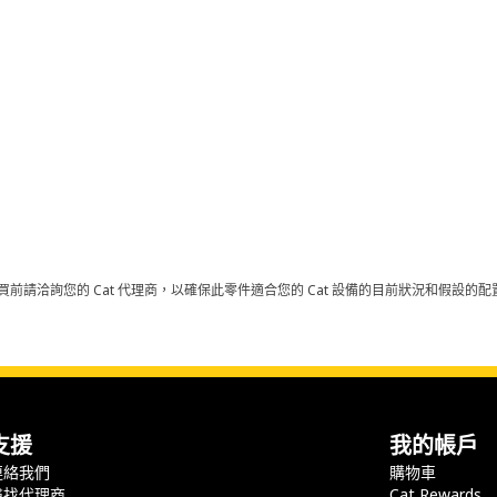
買前請洽詢您的 Cat 代理商，以確保此零件適合您的 Cat 設備的目前狀況和假設
支援
我的帳戶
連絡我們
購物車
尋找代理商
Cat Rewards