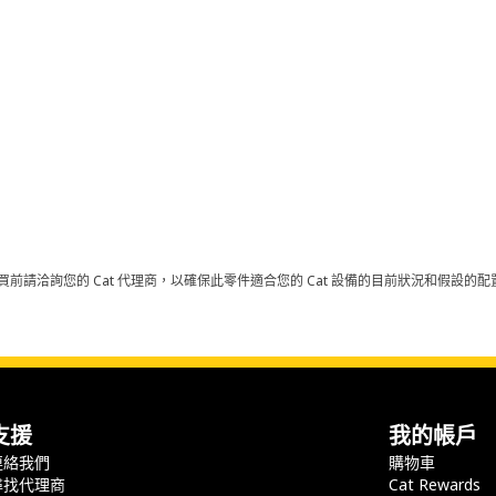
買前請洽詢您的 Cat 代理商，以確保此零件適合您的 Cat 設備的目前狀況和假設
支援
我的帳戶
連絡我們
購物車
尋找代理商
Cat Rewards