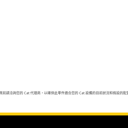
買前請洽詢您的 Cat 代理商，以確保此零件適合您的 Cat 設備的目前狀況和假設