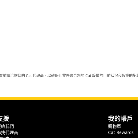
買前請洽詢您的 Cat 代理商，以確保此零件適合您的 Cat 設備的目前狀況和假設
支援
我的帳戶
連絡我們
購物車
尋找代理商
Cat Rewards