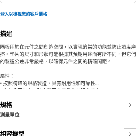
登入以檢視您的客戶價格
描述
隔板用於在元件之間創造空間，以實現適當的功能並防止過度摩
擦。墊片的尺寸和形狀可能根據其預期用途而有所不同，但它們
的製造公差非常嚴格，以確保元件之間的精確間距。
屬性：
• 按照精確的規格製造，具有耐用性和可靠性
• 均勻分配壓力，防止對配合元件施加過多應力
規格
應用：
隔板 可填充組件各組件之間的間距，藉此增加螺栓與挖掘機銷
測量單位
連桿組件之間的距離。隔板可防止連接元件之間未對準，確保正
常運行並降低損壞風險。
相容機型