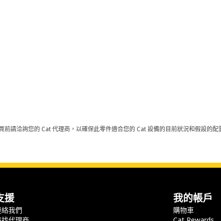
買前請洽詢您的 Cat 代理商，以確保此零件適合您的 Cat 設備的目前狀況和假設
支援
我的帳戶
連絡我們
購物車
尋找代理商
Cat Rewards