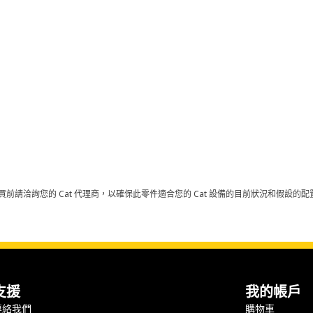
買前請洽詢您的 Cat 代理商，以確保此零件適合您的 Cat 設備的目前狀況和假設
支援
我的帳戶
連絡我們
購物車