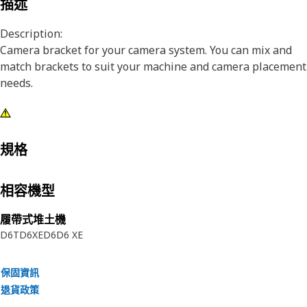
描述
Description:
Camera bracket for your camera system. You can mix and
match brackets to suit your machine and camera placement
needs.
規格
相容機型
履帶式堆土機
D6T
D6XE
D6
D6 XE
保固資訊
退貨政策