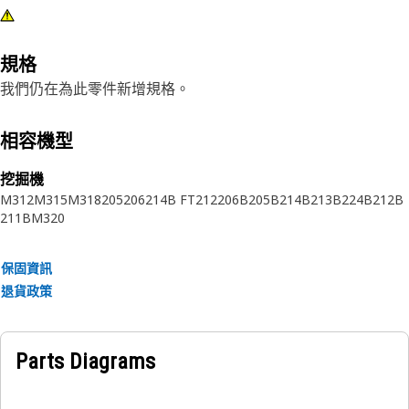
規格
我們仍在為此零件新增規格。
相容機型
挖掘機
M312
M315
M318
205
206
214B FT
212
206B
205B
214B
213B
224B
212B
211B
M320
保固資訊
退貨政策
Parts Diagrams