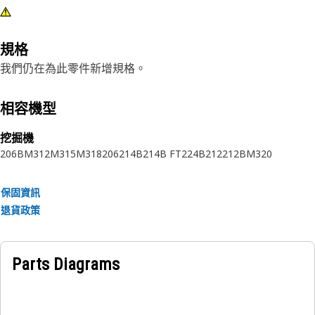
規格
我們仍在為此零件新增規格。
相容機型
挖掘機
206B
M312
M315
M318
206
214B
214B FT
224B
212
212B
M320
保固資訊
退貨政策
Parts Diagrams