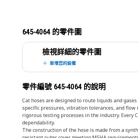
645-4064
的零件圖
檢視詳細的零件圖
新增您的設備
零件編號
645-4064
的說明
Cat hoses are designed to route liquids and gase
specific pressures, vibration tolerances, and flo
rigorous testing processes in the industry. Every 
dependability.
The construction of the hose is made from a synthe
resistant outer cover meeting MSHA requirements