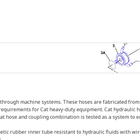
s through machine systems. These hoses are fabricated from 
w requirements for Cat heavy-duty equipment. Cat hydraulic 
Cat hose and coupling combination is tested as a system to 
tic rubber inner tube resistant to hydraulic fluids with wi
.