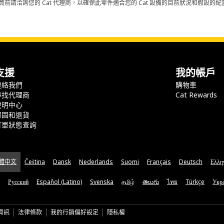
買前請洽詢您的 Cat 代理商，以確保此零件適合您的 Cat 設備的目前狀況和假設
支援
我的帳戶
連絡我們
購物車
尋找代理商
Cat Rewards
說明中心
保固和退貨
訂單狀態查詢
體中文
Čeština
Dansk
Nederlands
Suomi
Français
Deutsch
Ελλη
Русский
Español (Latino)
Svenska
தமிழ்
తెలుగు
ไทย
Türkçe
Укра
資訊
法律條款
我的行銷偏好設定
隱私權