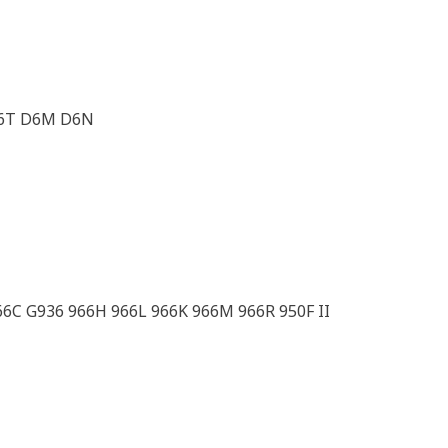
D6T D6M D6N
66C G936 966H 966L 966K 966M 966R 950F II