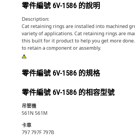
零件編號
6V-1586
的說明
Description:
Cat retaining rings are installed into machined gr
variety of applications. Cat retaining rings are man
this built for it product to help you get more do
to retain a component or assembly.
零件編號
6V-1586
的規格
零件編號
6V-1586
的相容型號
吊管機
561N 561M
卡車
797 797F 797B