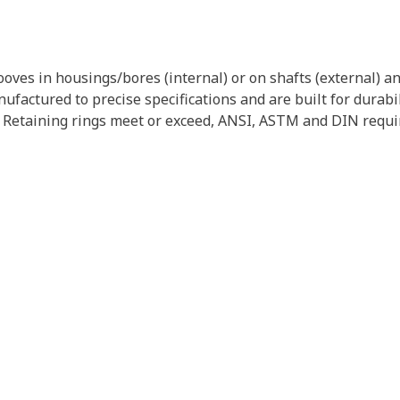
ooves in housings/bores (internal) or on shafts (external) a
ufactured to precise specifications and are built for durabili
ne. Retaining rings meet or exceed, ANSI, ASTM and DIN requ