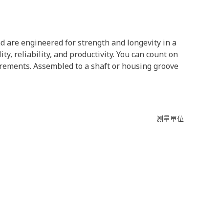
nd are engineered for strength and longevity in a
ty, reliability, and productivity. You can count on
irements. Assembled to a shaft or housing groove
測量單位