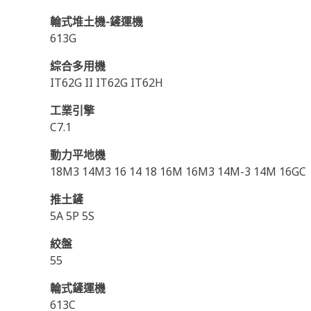
輪式堆土機-鏟運機
613G
綜合多用機
IT62G II IT62G IT62H
工業引擎
C7.1
動力平地機
18M3 14M3 16 14 18 16M 16M3 14M-3 14M 16GC
推土鏟
5A 5P 5S
絞盤
55
輪式鏟運機
613C