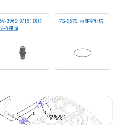
6V-3965: 9/16" 螺紋
7G-5675: 內部密封環
快拆接頭