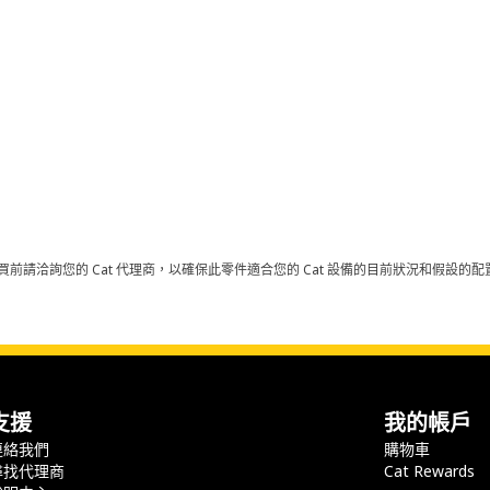
買前請洽詢您的 Cat 代理商，以確保此零件適合您的 Cat 設備的目前狀況和假設
支援
我的帳戶
連絡我們
購物車
尋找代理商
Cat Rewards