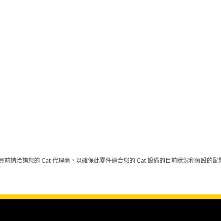
買前請洽詢您的 Cat 代理商，以確保此零件適合您的 Cat 設備的目前狀況和假設