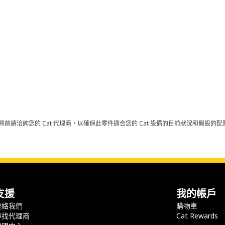
買前請洽詢您的 Cat 代理商，以確保此零件適合您的 Cat 設備的目前狀況和假設
支援
我的帳戶
連絡我們
購物車
尋找代理商
Cat Rewards