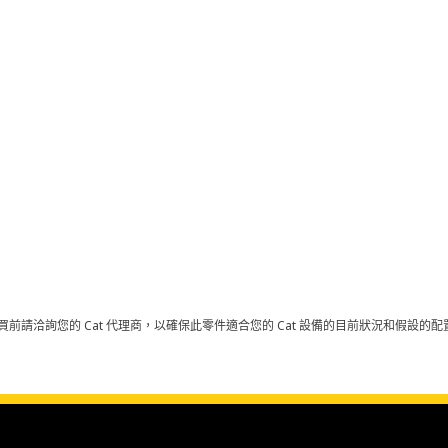
買前請洽詢您的 Cat 代理商，以確保此零件適合您的 Cat 設備的目前狀況和假設