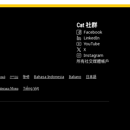
Cat 社群
Facebook
LinkedIn
YouTube
X
Instagram
所有社交媒體帳戶
νικά
עברית
हिन्दी
Bahasa Indonesia
Italiano
日本語
їнська Мова
Tiếng Việt