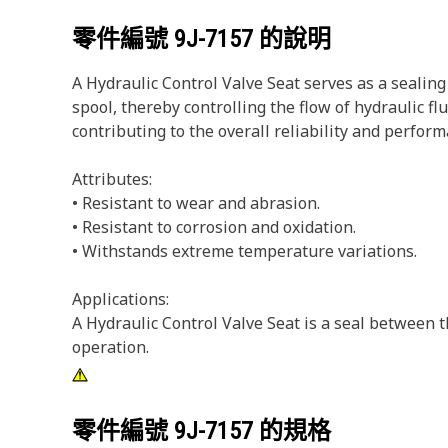
零件編號
9J-7157
的說明
A Hydraulic Control Valve Seat serves as a sealing 
spool, thereby controlling the flow of hydraulic fl
contributing to the overall reliability and perfor
Attributes:
• Resistant to wear and abrasion.
• Resistant to corrosion and oxidation.
• Withstands extreme temperature variations.
Applications:
A Hydraulic Control Valve Seat is a seal between 
operation.
零件編號
9J-7157
的規格