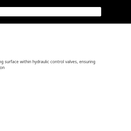
g surface within hydraulic control valves, ensuring
ion