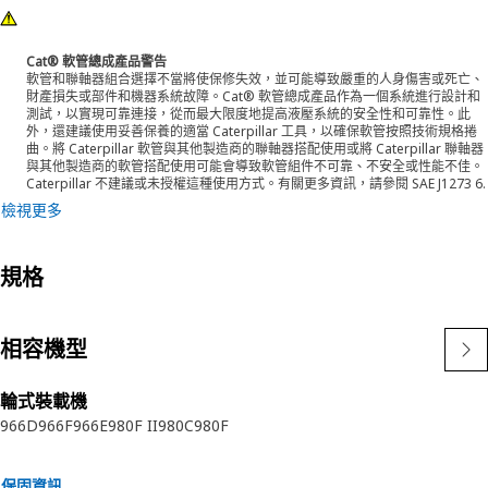
Cat® 軟管總成產品警告
軟管和聯軸器組合選擇不當將使保修失效，並可能導致嚴重的人身傷害或死亡、
財產損失或部件和機器系統故障。Cat® 軟管總成產品作為一個系統進行設計和
測試，以實現可靠連接，從而最大限度地提高液壓系統的安全性和可靠性。此
外，還建議使用妥善保養的適當 Caterpillar 工具，以確保軟管按照技術規格捲
曲。將 Caterpillar 軟管與其他製造商的聯軸器搭配使用或將 Caterpillar 聯軸器
與其他製造商的軟管搭配使用可能會導致軟管組件不可靠、不安全或性能不佳。
Caterpillar 不建議或未授權這種使用方式。有關更多資訊，請參閱 SAE J1273 6.
檢視更多
規格
相容機型
輪式裝載機
966D
966F
966E
980F II
980C
980F
保固資訊