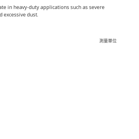
te in heavy-duty applications such as severe
d excessive dust.
測量單位