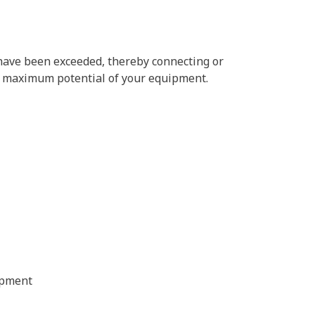
have been exceeded, thereby connecting or
re maximum potential of your equipment.
ipment