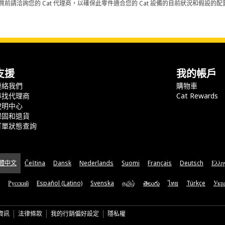
買前請洽詢您的 Cat 代理商，以確保此零件適合您的 Cat 設備的目前狀況和假設
支援
我的帳戶
連絡我們
購物車
尋找代理商
Cat Rewards
說明中心
保固和退貨
訂單狀態查詢
體中文
Čeština
Dansk
Nederlands
Suomi
Français
Deutsch
Ελλη
Русский
Español (Latino)
Svenska
தமிழ்
తెలుగు
ไทย
Türkçe
Укра
資訊
法律條款
我的行銷偏好設定
隱私權