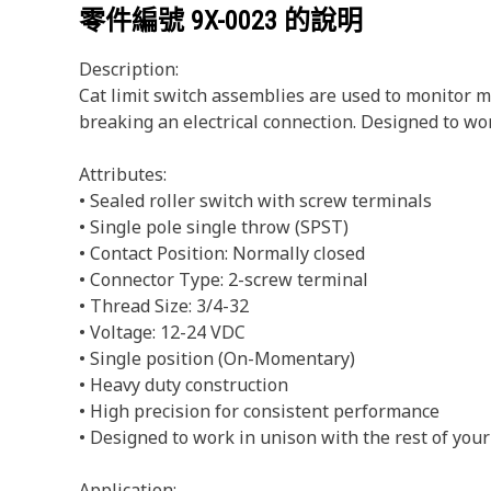
零件編號
9X-0023
的說明
Description:
Cat limit switch assemblies are used to monitor 
breaking an electrical connection. Designed to w
Attributes:
• Sealed roller switch with screw terminals
• Single pole single throw (SPST)
• Contact Position: Normally closed
• Connector Type: 2-screw terminal
• Thread Size: 3/4-32
• Voltage: 12-24 VDC
• Single position (On-Momentary)
• Heavy duty construction
• High precision for consistent performance
• Designed to work in unison with the rest of y
Application: