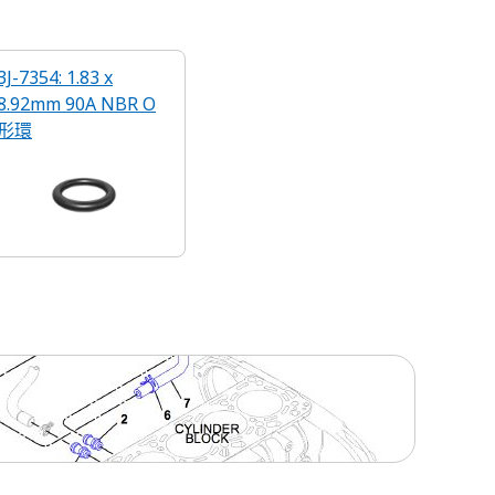
3J-7354: 1.83 x
8.92mm 90A NBR O
形環