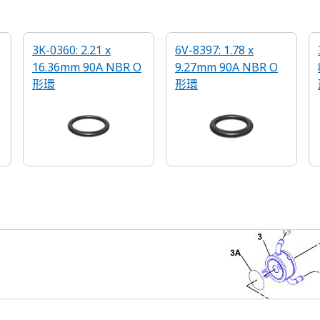
3K-0360: 2.21 x
6V-8397: 1.78 x
16.36mm 90A NBR O
9.27mm 90A NBR O
形環
形環