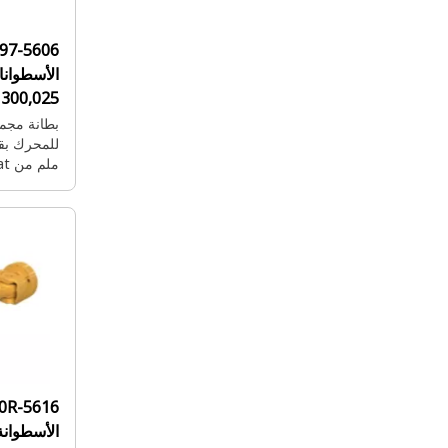
97-5606:
الأسطوان
300,025 ملم
بطانة مجم
ملم من Cat®
20R-5616: