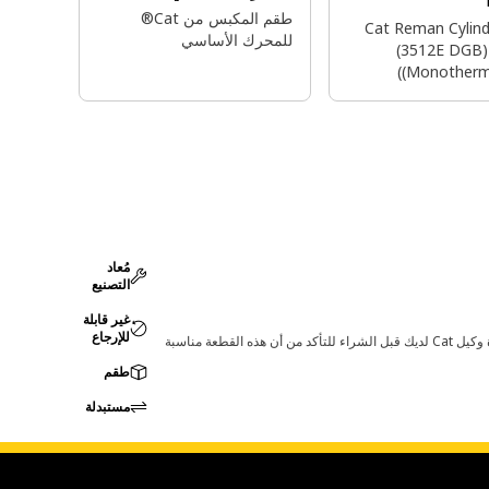
طقم المكبس من Cat®
Cat Reman Cylind
للمحرك الأساسي
(3512E DGB) 
(Monotherm 
مُعاد
التصنيع
غير قابلة
للإرجاع
قد تؤدي أي تغييرات في ضبط الشركة المصنعة إلى عدم ملاءمة المنتج لمعدات Cat لديك. يرجى استشارة وكيل Cat لديك قبل الشراء للتأكد من أن هذه القطعة مناسبة
طقم
مستبدلة