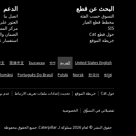
البحث عن قطع
الدعم
التسوق حسب الفئة
اتصل بنا
مخطط قطع الغيار
العثور على
SIS
مركز المس
حول قطع Cat
الضمان وا
خريطة الموقع
استفسار ع
United States English
العربية
বাংলা
Български
简体中文
中文
Română
Português Do Brasil
Polski
Norsk
한국어
ಕನ್ನಡ
حول Cat
خريطة الموقع
تحديث إعدادات ملفات تعريف الارتباط
عدم بي
تفضيلاتي في التسوُّق
الخصوصية
حقوق النشر © لعام 2026 مملوكة لـ Caterpillar. جميع الحقوق محفوظة