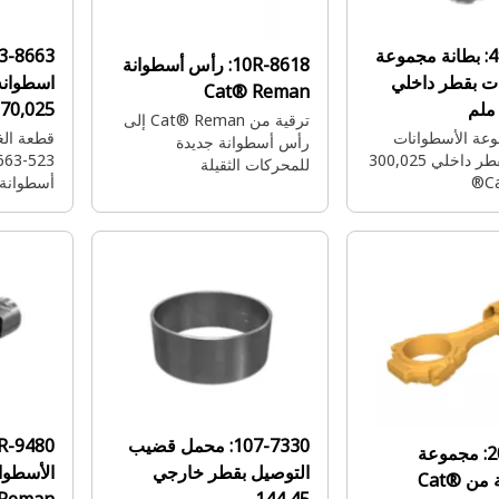
4
بطانة مجموعة
3-8663:
10R-8618:
رأس أسطوانة
ات بقطر داخلي
اسطوانه
Cat® Reman
170,025 م
ترقية من Cat®‎ Reman إلى
وعة الأسطوانات
رأس أسطوانة جديدة
للمحرك بقطر داخلي 300,025
للمحركات الثقيلة
أسطوانة 
على العم
107-7330:
محمل قضيب
20R-9480:
مجموعة
التوصيل بقطر خارجي
الأسطوانة من Cat®