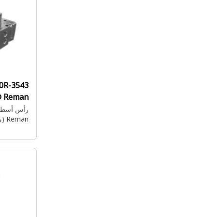
20R-3543:
® Reman
Reman (معالج بعملية القذف)