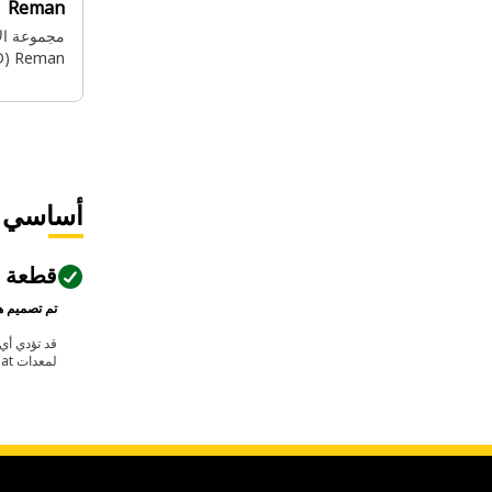
Reman
Reman‏ (3500‎ HD)‏ (15.3:1)
أساسي
قطعة م
تم تصميم هذه القطعة لتل
لمعدات Cat في حالتها الحالية وتكوينها المفترض. لا يضمن هذا المؤشر التوافق مع كل قطع الغيار.