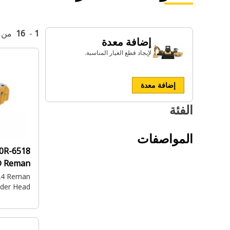
1
-
16
من
إضافة معدة
لإيجاد قطع الغيار المناسبة.
إضافة معدة
الفئة
المواصفات
20R-6518:
® Reman
A4 Reman
nder Head