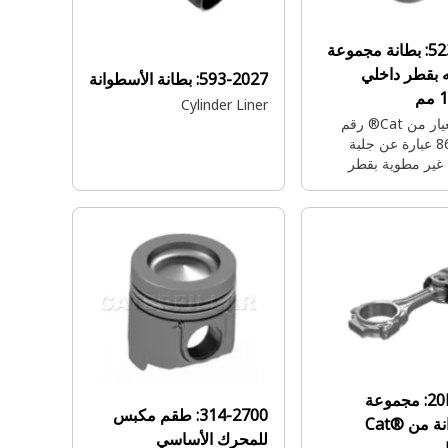
52
بطانة مجموعة
 بقطر داخلي
593-2027:
بطانة الأسطوانة
م
Cylinder Liner
قطعة الغيار من Cat® رقم
523-8663 عبارة عن جلبة
غير مطوية بقطر
داخلي 170 مم، وهي تحمي
محرك ماكينة Cat وتساعده
ل بسلاسة وكفاءة.
مجموعة
314-2700:
طقم مكبس
الأسطوانة من Cat®
للمحرك الأساسي