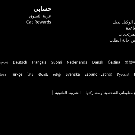
حسابي
عربة التسوق
 الوكيل لديك
Cat Rewards
اعدة
لمرتجعات
ن حالة الطلب
ηνικά
Deutsch
Français
Suomi
Nederlands
Dansk
Čeština
繁體
Мова
Türkçe
ไทย
తెలుగు
தமிழ்
Svenska
Español (Latino)
Русский
ع معلوماتي الشخصية أو مشاركتها
الشروط القانونية