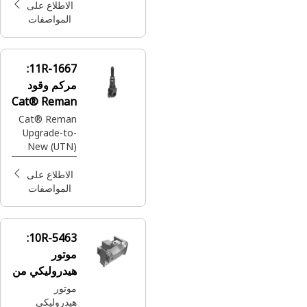
(2 Speed)
الاطلاع على
المواصفات
11R-1667:
مركم وقود
Cat® Reman
للترقية إلى
Cat® Reman
Upgrade-to-
الجديد (UTN)‬
New (UTN)
Fuel
Accumulator
الاطلاع على
(Common
المواصفات
Rail) (C175 &
3500)
10R-5463:
موتور
هيدروليكي من
Cat® Reman
موتور
هيدروليكي