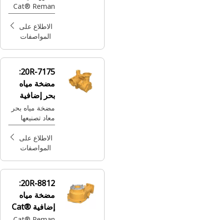
Cat® Reman
للتوجيه والرفع
والفرامل في
الاطلاع على
الخزان
المواصفات
الهيدروليكي
20R-7175:
مضخة مياه
بحر إضافية
Cat® Reman
مضخة مياه بحر
معاد تصنيعها
الاطلاع على
المواصفات
20R-8812:
مضخة مياه
إضافية Cat®
Reman
Cat® Reman