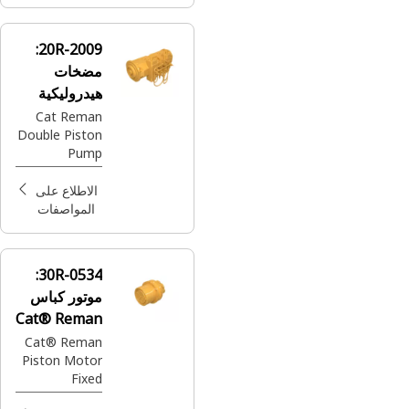
20R-2009:
مضخات
هيدروليكية
للتعدين
Cat Reman
Double Piston
الموسع من
Pump
Reman
(Variable
Displacement)
الاطلاع على
المواصفات
30R-0534:
موتور كباس
Cat® Reman
بإزاحة ثابتة
Cat® Reman
Piston Motor
Fixed
Displacement