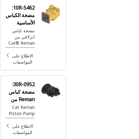
10R-5462:
مضخة الكباس
الأساسية
190R من
مضخة كباس
انزلاقي من
Reman
Cat®‎ Reman
للتوجيه
والفرامل
الاطلاع على
المواصفات
30R-0952:
مضخة كباس
Reman من
Cat®
Cat Reman
Piston Pump
الاطلاع على
المواصفات