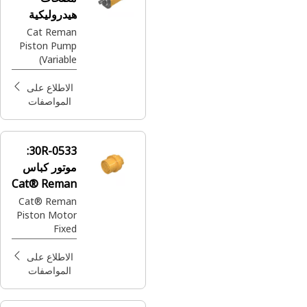
هيدروليكية
للتعدين
Cat Reman
Piston Pump
الموسع من
(Variable
Reman
Displacement)
الاطلاع على
المواصفات
30R-0533:
موتور كباس
Cat® Reman
بإزاحة ثابتة
Cat® Reman
Piston Motor
Fixed
Displacement
(2 Speed)
الاطلاع على
المواصفات