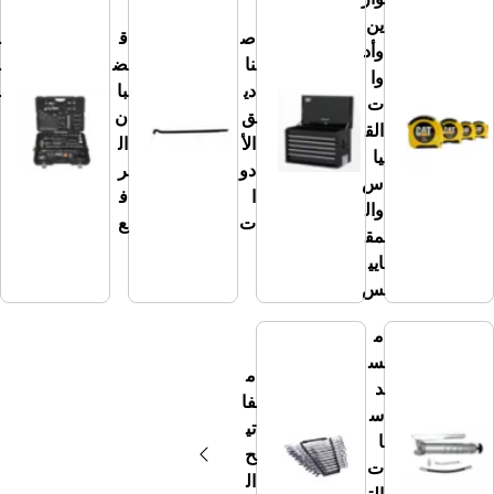
م
ين
ص
ق
ج
وأد
نا
ض
م
وا
دي
با
و
ت
ق
ن
عا
الق
الأ
ال
ت
يا
دو
ر
الأ
س
ا
ف
دو
وال
ت
ع
ا
مق
ت
ايي
س
م
س
م
د
فا
س
تي
ا
ح
ت
ال