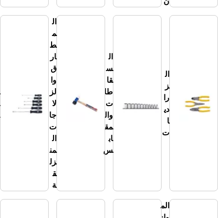
ن
ال
م
ط
ال
ار
س
ق
ال
قا
وا
ال
ز
طا
لز
م
را
ت
لا
ف
دي
وال
جا
كا
ا
مق
ت
ت
ت
اب
ال
س
من
زل
ق
ة
الم
واز