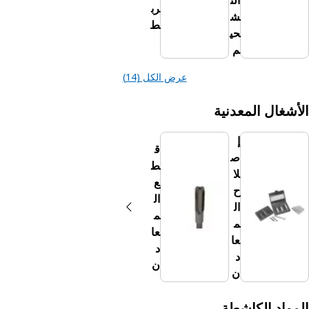
الت
رب
ش
ط
حي
م
عرض الكل (14)
المعدنية
إ
ق
ص
ط
لا
ع
ح
ال
ال
م
م
عا
عا
د
د
ن
ن
لكاشطة