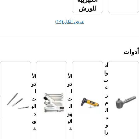
للورش
عرض الكل (14)
أد
وا
الأ
الأ
الأ
ت
زا
دو
دو
ع
مي
ا
ا
ز
ل
ت
ت
م
وا
ال
الي
ال
لخ
هو
د
د
را
ائي
وي
و
ما
ة
ة
را
ت