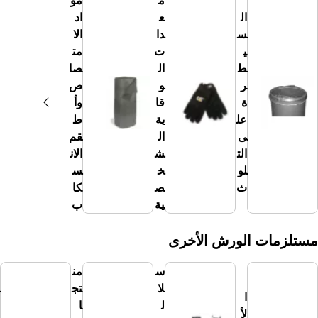
م
مو
ال
ع
اد
س
دا
الا
ي
ت
مت
ط
ال
صا
ر
و
ص
ة
قا
وأ
عل
ية
ط
ى
ال
قم
الت
ش
الان
لو
خ
س
ث
ص
كا
ية
ب
ت الورش الأخرى
س
من
منت
لا
تج
جا
ا
ل
ا
ت
لأ