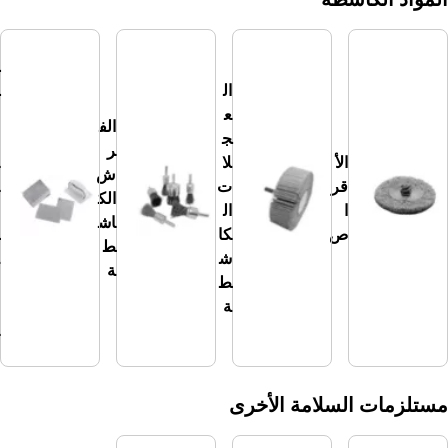
ال
م
ال
وا
ع
د
الف
ج
ال
ر
الأ
لا
ك
ش
قر
ت
ا
الك
ا
ال
ش
اش
ص
كا
ط
ط
ش
ة
ة
ط
الأ
ة
خ
ر
ى
 السلامة الأخرى