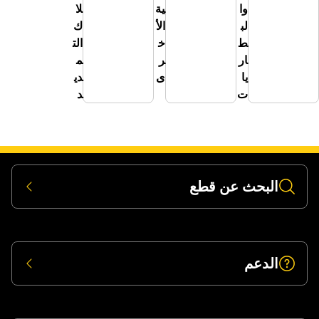
وا
ية
لا
لب
الأ
ك
ط
خ
الت
ار
ر
م
يا
ى
دي
ت
د
بحث عن قطع
دعم