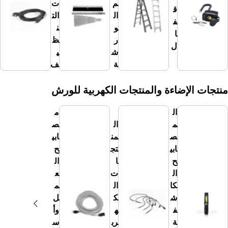
م
ت
الو
ق
ال
الت
ر
ف
و
ن
ش
ا
ر
ظ
الأ
ل
ش
ي
خر
ة
ف
ى
لإضاءة والمنتجات الكهربية للورش
ال
م
م
ال
ص
ص
من
ابي
ابي
تج
ح
ح
ا
ال
ال
ت
ع
كا
ال
م
ش
ك
ل
ف
ه
وأ
ة
رب
س