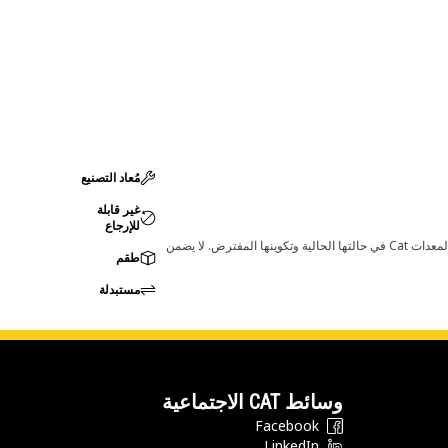
مُعاد التصنيع
غير قابلة
للإرجاع
قد تؤدي أي تغييرات في ضبط الشركة المصنعة إلى عدم ملاءمة المنتج لمعدات Cat لديك. يرجى استشارة وكيل Cat لديك قبل الشراء للتأكد من أن هذه القطعة مناسبة لمعدات Cat في حالتها الحالية وتكوينها المفترض. لا يضمن
طقم
مستبدلة
وسائط CAT الاجتماعية
Facebook
LinkedIn