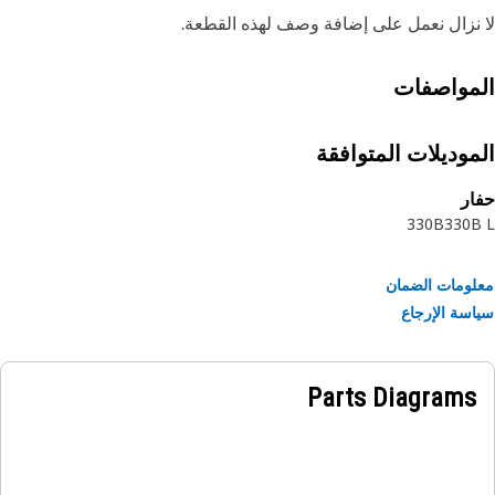
نزال نعمل على إضافة وصف لهذه القطعة.
مواصفات
موديلات المتوافقة
ر
330B
330
ومات الضمان
سة الإرجاع
Parts Diagrams