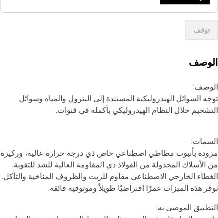
توقف
لوصف
وصف:
ه السوائل الهيدروليكية المستندة إلى البترول والمياه وسوائل
شحيم خلال النظام الهيدروليكي بأكمله في قنوات.
مات:
دة بأنبوب مطاطي اصطناعي خاص ذي درجة حرارة عالية، وركيزة
الأسلاك المجدولة من الفولاذ ذي المقاومة العالية للشد للتقوية.
طاء الخارجي الاصطناعي مقاوم للزيت والظروف المناخية والتآكل.
ر هذه الميزات عمرًا افتراضيًا طويلاً وموثوقية فائقة.
طبيق الموصى به: