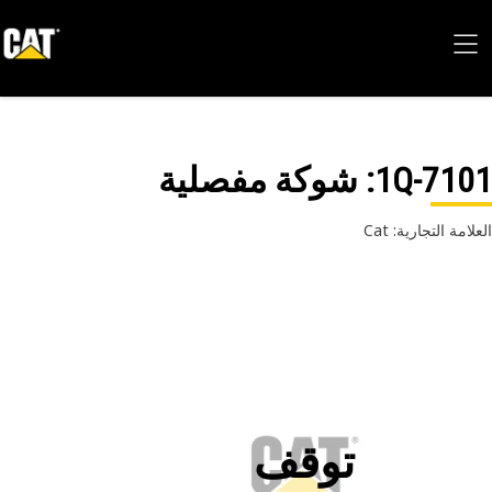
1Q-71
: شوكة مفصلية
امة التجارية: Cat
توقف